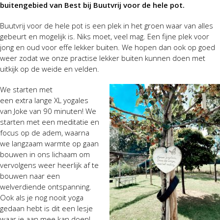
buitengebied van Best bij Buutvrij voor de hele pot.
Buutvrij voor de hele pot is een plek in het groen waar van alles
gebeurt en mogelijk is. Niks moet, veel mag. Een fijne plek voor
jong en oud voor effe lekker buiten. We hopen dan ook op goed
weer zodat we onze practise lekker buiten kunnen doen met
uitkijk op de weide en velden.
We starten met
een extra lange XL yogales
van Joke van 90 minuten! We
starten met een meditatie en
focus op de adem, waarna
we langzaam warmte op gaan
bouwen in ons lichaam om
vervolgens weer heerlijk af te
bouwen naar een
welverdiende ontspanning.
Ook als je nog nooit yoga
gedaan hebt is dit een lesje
waar je aan mee kan doen!