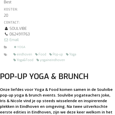
Best
KOSTEN:
20
CONTACT:
SOULVIBE
0624911763
Email
YOGA
eindhoven
Food
Pop-up
Yoga
Yoga&Food
yogaineindhoven
POP-UP YOGA & BRUNCH
Onze liefdes voor Yoga & Food komen samen in de Soulvibe
pop-up yoga & brunch events. Soulvibe yogateachers Joke,
Iris & Nicole vind je op steeds wisselende en inspirerende
plekken in Eindhoven en omgeving. Na twee uitverkochte
eerste edities in Eindhoven, zijn we deze keer welkom in het