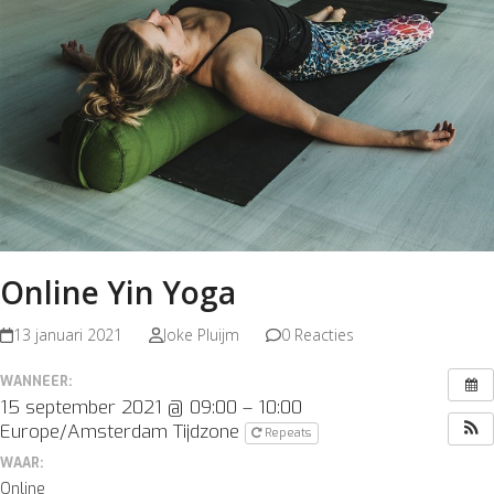
Online Yin Yoga
13 januari 2021
Joke Pluijm
0 Reacties
WANNEER:
15 september 2021 @ 09:00 – 10:00
Europe/Amsterdam Tijdzone
Repeats
WAAR:
Online