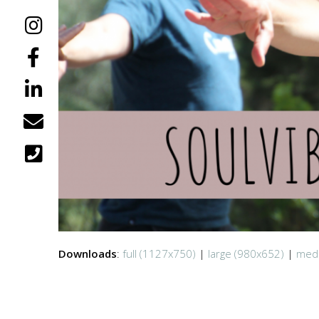
Downloads
:
full (1127x750)
|
large (980x652)
|
med