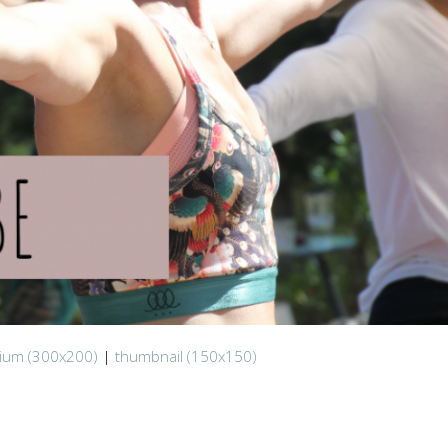
ium (300x200)
|
thumbnail (150x150)