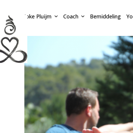
Skip
to
Joke Pluijm
Coach
Bemiddeling
Y
content