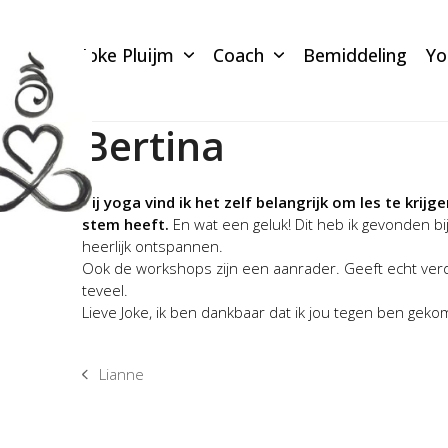
Skip
to
Joke Pluijm
Coach
Bemiddeling
Y
content
Bertina
Bij yoga vind ik het zelf belangrijk om les te krij
stem heeft.
En wat een geluk! Dit heb ik gevonden bij
heerlijk ontspannen.
Ook de workshops zijn een aanrader. Geeft echt verdi
teveel.
Lieve Joke, ik ben dankbaar dat ik jou tegen ben geko
Lianne
previous
post: